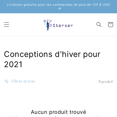
Aller au
Livraison gratuite pour les commandes de plus de 125 $ USD
contenu
Chariot
Collection:
Conceptions d'hiver pour
2021
Filtrer et trier
0 produit
Aucun produit trouvé