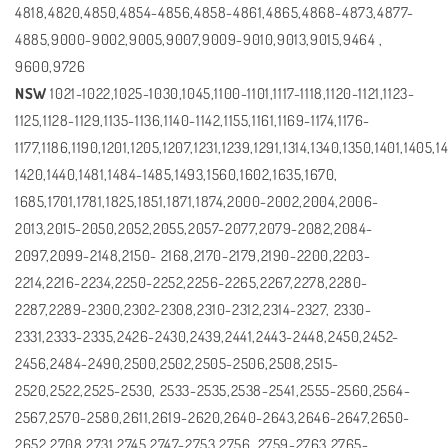
4818,4820,4850,4854-4856,4858-4861,4865,4868-4873,4877-
4885,9000-9002,9005,9007,9009-9010,9013,9015,9464 ,
9600,9726
NSW
1021-1022,1025-1030,1045,1100-1101,1117-1118,1120-1121,1123-
1125,1128-1129,1135-1136,1140-1142,1155,1161,1169-1174,1176-
1177,1186,1190,1201,1205,1207,1231,1239,1291,1314,1340,1350,1401,1405,1
1420,1440,1481,1484-1485,1493,1560,1602,1635,1670,
1685,1701,1781,1825,1851,1871,1874,2000-2002,2004,2006-
2013,2015-2050,2052,2055,2057-2077,2079-2082,2084-
2097,2099-2148,2150- 2168,2170-2179,2190-2200,2203-
2214,2216-2234,2250-2252,2256-2265,2267,2278,2280-
2287,2289-2300,2302-2308,2310-2312,2314-2327, 2330-
2331,2333-2335,2426-2430,2439,2441,2443-2448,2450,2452-
2456,2484-2490,2500,2502,2505-2506,2508,2515-
2520,2522,2525-2530, 2533-2535,2538-2541,2555-2560,2564-
2567,2570-2580,2611,2619-2620,2640-2643,2646-2647,2650-
2652,2708,2731,2745,2747-2753,2756, 2759-2763,2765-