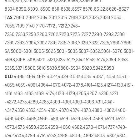
8108,8111,8120,8205,8383,8386,8388,8390,8393-
8394,8396,8399, 8500,8511,8538,8557,8576,86 22,8626-8627
TAS
7000-7002,7004-7011,7015-7019,7021,7025,7030,7050-
7055,7109,7140,7170-7172 , 7212,7248-
7250,7253,7258,7260,7262,7270,7275-7277,7290-7292,7300-
7301,7303-7304,7307,7310,7315-7316,7320,7322,7325,7901-7909
SA 5000-5001,5005-5025,5031-5035,5037-5052,5061-5076,5081-
5098,5106-5118,5120-5121,5125-5127,5142,5158-5174,5350-5353,
5355,5371,5800,5810,5839,5860-5904,5920,5942,5950
QLD
4000-4014,4017-4022,4029-4032,4034-4037 , 4051,4053-
4055,4059-4061,4064-4070,4072-4078,4101-4125,4127-4133,4151-
4161,4163-4165,4169-4174,4178-4179,4205,4207-4230,4271
-4272,4275,4280,4285,4300-4301,4303-4306,4311,4341-
4347,4350,4352,4354-4364,4370,4374-4378,4380-4382,4400-
4401,4403-4405,4500 -4511,4519-4520,4550-4568,4570,4572-
4573,4575,4650,4655,4659-4660,4662,4670-4671,4737,4740-
4742,4744,4750-4751,4753,4798-4800 , 4802,4805-4812,4814-