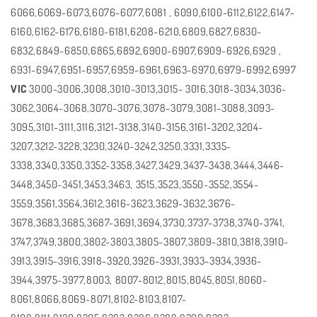
6066,6069-6073,6076-6077,6081 , 6090,6100-6112,6122,6147-
6160,6162-6176,6180-6181,6208-6210,6809,6827,6830-
6832,6849-6850,6865,6892,6900-6907,6909-6926,6929 ,
6931-6947,6951-6957,6959-6961,6963-6970,6979-6992,6997
VIC
3000-3006,3008,3010-3013,3015- 3016,3018-3034,3036-
3062,3064-3068,3070-3076,3078-3079,3081-3088,3093-
3095,3101-3111,3116,3121-3138,3140-3156,3161-3202,3204-
3207,3212-3228,3230,3240-3242,3250,3331,3335-
3338,3340,3350,3352-3358,3427,3429,3437-3438,3444,3446-
3448,3450-3451,3453,3463, 3515,3523,3550-3552,3554-
3559,3561,3564,3612,3616-3623,3629-3632,3676-
3678,3683,3685,3687-3691,3694,3730,3737-3738,3740-3741,
3747,3749,3800,3802-3803,3805-3807,3809-3810,3818,3910-
3913,3915-3916,3918-3920,3926-3931,3933-3934,3936-
3944,3975-3977,8003, 8007-8012,8015,8045,8051,8060-
8061,8066,8069-8071,8102-8103,8107-